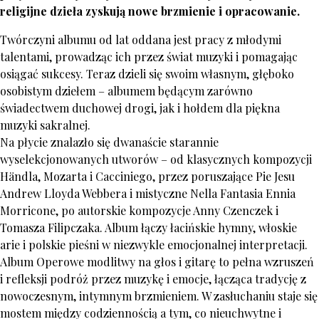
religijne dzieła zyskują nowe brzmienie i opracowanie.
Twórczyni albumu od lat oddana jest pracy z młodymi
talentami, prowadząc ich przez świat muzyki i pomagając
osiągać sukcesy. Teraz dzieli się swoim własnym, głęboko
osobistym dziełem – albumem będącym zarówno
świadectwem duchowej drogi, jak i hołdem dla piękna
muzyki sakralnej.
Na płycie znalazło się dwanaście starannie
wyselekcjonowanych utworów – od klasycznych kompozycji
Händla, Mozarta i Cacciniego, przez poruszające Pie Jesu
Andrew Lloyda Webbera i mistyczne Nella Fantasia Ennia
Morricone, po autorskie kompozycje Anny Czenczek i
Tomasza Filipczaka. Album łączy łacińskie hymny, włoskie
arie i polskie pieśni w niezwykle emocjonalnej interpretacji.
Album Operowe modlitwy na głos i gitarę to pełna wzruszeń
i refleksji podróż przez muzykę i emocje, łącząca tradycję z
nowoczesnym, intymnym brzmieniem. W zasłuchaniu staje się
mostem między codziennością a tym, co nieuchwytne i