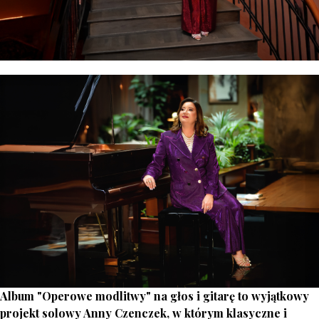
Album "Operowe modlitwy" na głos i gitarę to wyjątkowy
projekt solowy Anny Czenczek, w którym klasyczne i