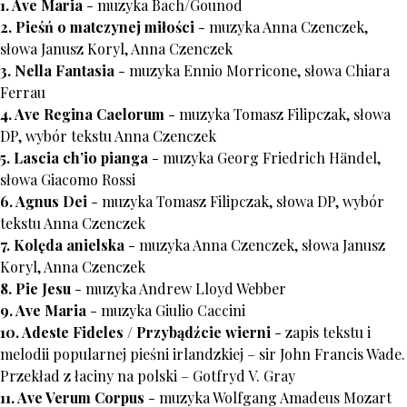
1. Ave Maria
- muzyka Bach/Gounod
2. Pieśń o matczynej miłości
- muzyka Anna Czenczek,
słowa Janusz Koryl, Anna Czenczek
3. Nella Fantasia
- muzyka Ennio Morricone, słowa Chiara
Ferrau
4. Ave Regina Caelorum
- muzyka Tomasz Filipczak, słowa
DP, wybór tekstu Anna Czenczek
5. Lascia ch’io pianga
- muzyka Georg Friedrich Händel,
słowa Giacomo Rossi
6. Agnus Dei
- muzyka Tomasz Filipczak, słowa DP, wybór
tekstu Anna Czenczek
7. Kolęda anielska
- muzyka Anna Czenczek, słowa Janusz
Koryl, Anna Czenczek
8. Pie Jesu
- muzyka Andrew Lloyd Webber
9. Ave Maria
- muzyka Giulio Caccini
10. Adeste Fideles / Przybądźcie wierni
- zapis tekstu i
melodii popularnej pieśni irlandzkiej – sir John Francis Wade.
Przekład z łaciny na polski – Gotfryd V. Gray
11. Ave Verum Corpus
- muzyka Wolfgang Amadeus Mozart