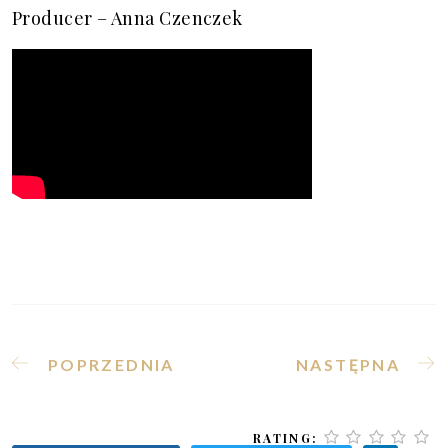
Producer – Anna Czenczek
POPRZEDNIA STRONA: PIEŚŃ O MATCZYNEJ M
NASTĘPNA STRO
POPRZEDNIA
NASTĘPNA
RATING: